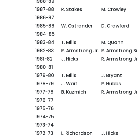
1988-89
1987-88
R. Stakes
M. Crowley
1986-87
1985-86
W. Ostrander
D. Crawford
1984-85
1983-84
T. Mills
M. Quann
1982-83
R. Armstrong Jr.
R. Armstrong Sr
1981-82
J. Hicks
R. Armstrong Jr
1980-81
1979-80
T. Mills
J. Bryant
1978-79
J. Wait
P. Hubbs
1977-78
B. Kuzmich
R. Armstrong Jr
1976-77
1975-76
1974-75
1973-74
1972-73
L. Richardson
J. Hicks