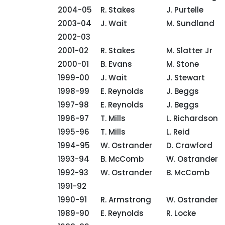
2004-05
R. Stakes
J. Purtelle
2003-04
J. Wait
M. Sundland
2002-03
2001-02
R. Stakes
M. Slatter Jr
2000-01
B. Evans
M. Stone
1999-00
J. Wait
J. Stewart
1998-99
E. Reynolds
J. Beggs
1997-98
E. Reynolds
J. Beggs
1996-97
T. Mills
L. Richardson
1995-96
T. Mills
L. Reid
1994-95
W. Ostrander
D. Crawford
1993-94
B. McComb
W. Ostrander
1992-93
W. Ostrander
B. McComb
1991-92
1990-91
R. Armstrong
W. Ostrander
1989-90
E. Reynolds
R. Locke