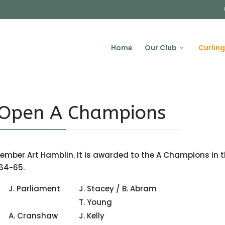
Home
Our Club
Curling
 Open A Champions
ember Art Hamblin. It is awarded to the A Champions in 
964-65.
J. Parliament
J. Stacey / B. Abram
T. Young
er
A. Cranshaw
J. Kelly