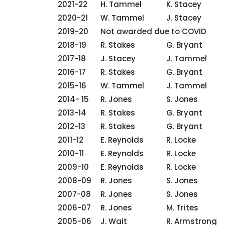
2021-22
H. Tammel
K. Stacey
2020-21
W. Tammel
J. Stacey
2019-20
Not awarded due to COVID
2018-19
R. Stakes
G. Bryant
2017-18
J. Stacey
J. Tammel
2016-17
R. Stakes
G. Bryant
2015-16
W. Tammel
J. Tammel
2014- 15
R. Jones
S. Jones
2013-14
R. Stakes
G. Bryant
2012-13
R. Stakes
G. Bryant
2011-12
E. Reynolds
R. Locke
2010-11
E. Reynolds
R. Locke
2009-10
E. Reynolds
R. Locke
2008-09
R. Jones
S. Jones
2007-08
R. Jones
S. Jones
2006-07
R. Jones
M. Trites
2005-06
J. Wait
R. Armstrong