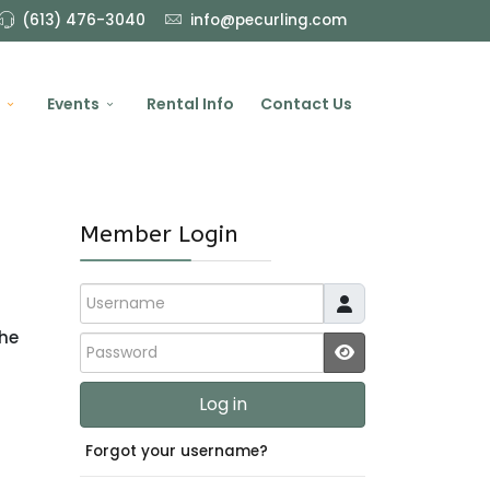
(613) 476-3040
info@pecurling.com
Events
Rental Info
Contact Us
Member Login
Username
the
Password
JSHOWPASSWO
Log in
Forgot your username?